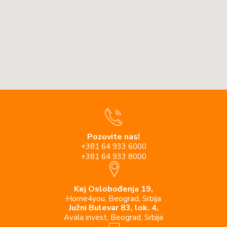
Pozovite nas!
+381 64 933 6000
+381 64 933 8000
Kej Oslobođenja 19,
Home4you, Beograd, Srbija
Južni Bulevar 83, lok. 4,
Avala invest, Beograd, Srbija