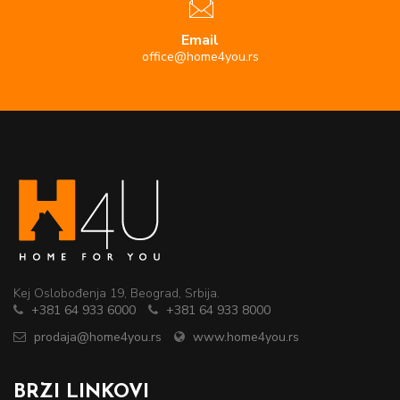
Email
office@home4you.rs
Kej Oslobođenja 19, Beograd, Srbija.
+381 64 933 6000
+381 64 933 8000
prodaja@home4you.rs
www.home4you.rs
BRZI LINKOVI