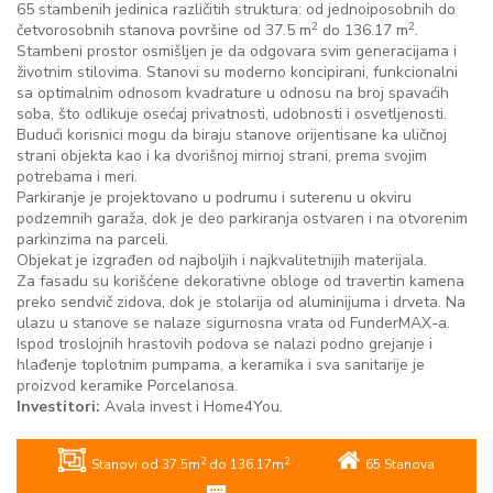
65 stambenih jedinica različitih struktura: od jednoiposobnih do
2
2
četvorosobnih stanova površine od 37.5 m
do 136.17 m
.
Stambeni prostor osmišljen je da odgovara svim generacijama i
životnim stilovima. Stanovi su moderno koncipirani, funkcionalni
sa optimalnim odnosom kvadrature u odnosu na broj spavaćih
soba, što odlikuje osećaj privatnosti, udobnosti i osvetljenosti.
Budući korisnici mogu da biraju stanove orijentisane ka uličnoj
strani objekta kao i ka dvorišnoj mirnoj strani, prema svojim
potrebama i meri.
Parkiranje je projektovano u podrumu i suterenu u okviru
podzemnih garaža, dok je deo parkiranja ostvaren i na otvorenim
parkinzima na parceli.
Objekat je izgrađen od najboljih i najkvalitetnijih materijala.
Za fasadu su korišćene dekorativne obloge od travertin kamena
preko sendvič zidova, dok je stolarija od aluminijuma i drveta. Na
ulazu u stanove se nalaze sigurnosna vrata od FunderMAX-a.
Ispod troslojnih hrastovih podova se nalazi podno grejanje i
hlađenje toplotnim pumpama, a keramika i sva sanitarije je
proizvod keramike Porcelanosa.
Investitori:
Avala invest i Home4You.
2
2
Stanovi od 37.5m
do 136.17m
65 Stanova