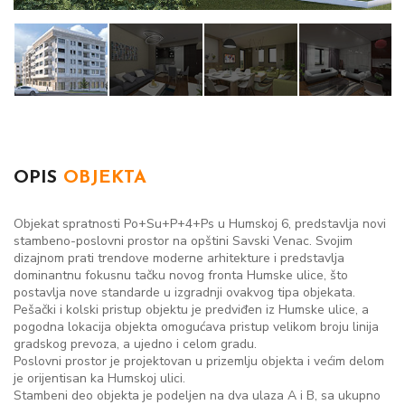
OPIS
OBJEKTA
Objekat spratnosti Po+Su+P+4+Ps u Humskoj 6, predstavlja novi
stambeno-poslovni prostor na opštini Savski Venac. Svojim
dizajnom prati trendove moderne arhitekture i predstavlja
dominantnu fokusnu tačku novog fronta Humske ulice, što
postavlja nove standarde u izgradnji ovakvog tipa objekata.
Pešački i kolski pristup objektu je predviđen iz Humske ulice, a
pogodna lokacija objekta omogućava pristup velikom broju linija
gradskog prevoza, a ujedno i celom gradu.
Poslovni prostor je projektovan u prizemlju objekta i većim delom
je orijentisan ka Humskoj ulici.
Stambeni deo objekta je podeljen na dva ulaza A i B, sa ukupno