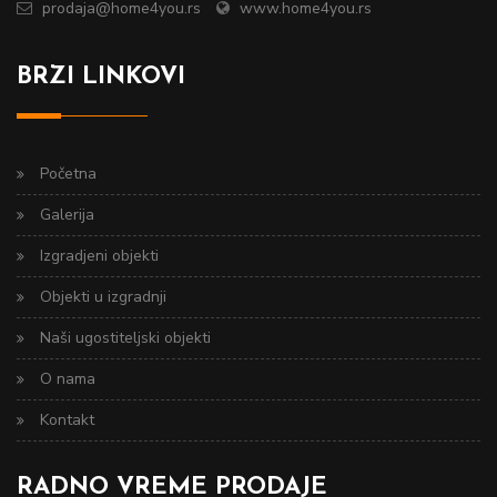
prodaja@home4you.rs
www.home4you.rs
BRZI LINKOVI
Početna
Galerija
Izgradjeni objekti
Objekti u izgradnji
Naši ugostiteljski objekti
O nama
Kontakt
RADNO VREME PRODAJE