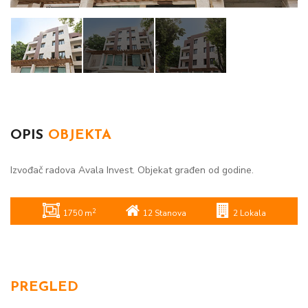
OPIS
OBJEKTA
Izvođač radova Avala Invest. Objekat građen od godine.
2
1750 m
12 Stanova
2 Lokala
PREGLED