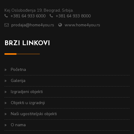
Kej Oslobođenja 19, Beograd, Srbija.
+381 64 933 6000
+381 64 933 8000
prodaja@home4you.rs
www.home4you.rs
BRZI LINKOVI
Početna
Galerija
Izgradjeni objekti
Objekti u izgradnji
Naši ugostiteljski objekti
O nama