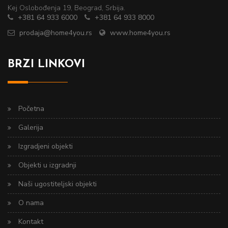
Kej Oslobođenja 19, Beograd, Srbija.
+381 64 933 6000
+381 64 933 8000
prodaja@home4you.rs
www.home4you.rs
BRZI LINKOVI
Početna
Galerija
Izgradjeni objekti
Objekti u izgradnji
Naši ugostiteljski objekti
O nama
Kontakt