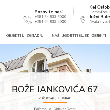
Kej Oslob
Pozovite nas!
Home4You B
Južni Bule
+381 64 933 6000
+381 64 933 8000
Avala invest
OBJEKTI U IZGRADNJI
NAŠI UGOSTITELJSKI OBJEKTI
BOŽE JANKOVIĆA 67
VOŽDOVAC, BEOGRAD
Početna
Objekat Detalj