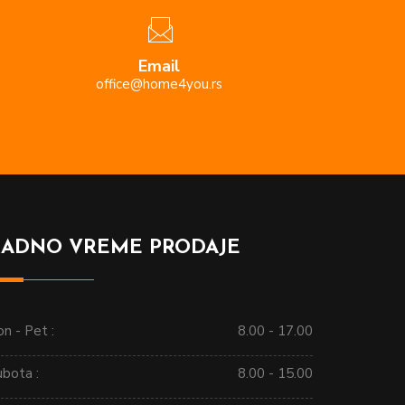
Email
office@home4you.rs
RADNO VREME PRODAJE
n - Pet :
8.00 - 17.00
ubota :
8.00 - 15.00