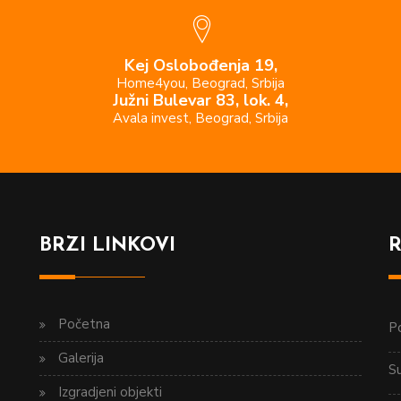
Kej Oslobođenja 19,
Home4you, Beograd, Srbija
Južni Bulevar 83, lok. 4,
Avala invest, Beograd, Srbija
BRZI LINKOVI
Početna
Po
Galerija
S
Izgradjeni objekti