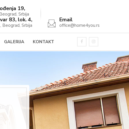
ođenja 19,
eograd, Srbija
var 83, lok. 4,
Email
, Beograd, Srbija
office@home4you.rs
GALERIJA
KONTAKT