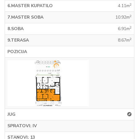
2
6.MASTER KUPATILO
4.11m
2
7.MASTER SOBA
10.92m
2
8.SOBA
6.91m
2
9.TERASA
8.67m
POZICIJA
JUG
SPRATOVI: IV
STANOVI: 13