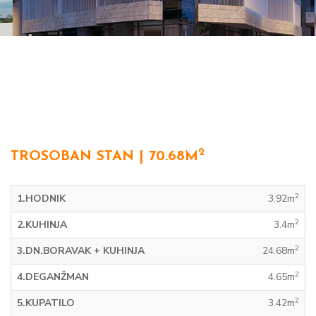
2
TROSOBAN STAN | 70.68M
2
1.HODNIK
3.92m
2
2.KUHINJA
3.4m
2
3.DN.BORAVAK + KUHINJA
24.68m
2
4.DEGANŽMAN
4.65m
2
5.KUPATILO
3.42m