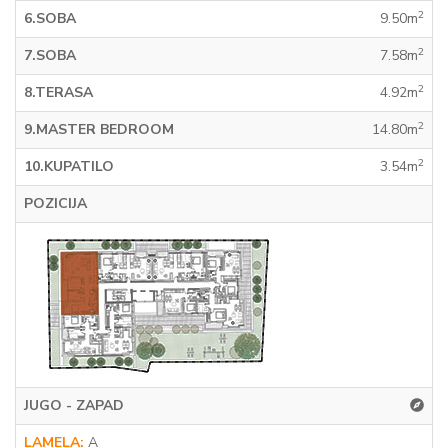
2
6.SOBA
9.50m
2
7.SOBA
7.58m
2
8.TERASA
4.92m
2
9.MASTER BEDROOM
14.80m
2
10.KUPATILO
3.54m
POZICIJA
JUGO - ZAPAD
LAMELA:
A