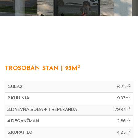
2
TROSOBAN STAN | 93M
2
1.ULAZ
6.21m
2
2.KUHINJA
9.37m
2
3.DNEVNA SOBA + TREPEZARIJA
29.97m
2
4.DEGANŽMAN
2.86m
2
5.KUPATILO
4.25m