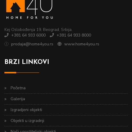
Kej Oslobođenja 19, Beograd, Srbija.
+381 64 933 6000
+381 64 933 8000
prodaja@home4you.rs
www.home4you.rs
BRZI LINKOVI
Početna
Galerija
Izgradjeni objekti
Objekti u izgradnji
Naši ugostiteljski objekti