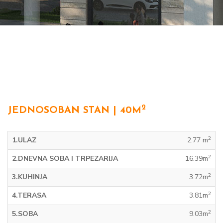
2
JEDNOSOBAN STAN | 40M
2
1.ULAZ
2.77 m
2
2.DNEVNA SOBA I TRPEZARIJA
16.39m
2
3.KUHINJA
3.72m
2
4.TERASA
3.81m
2
5.SOBA
9.03m