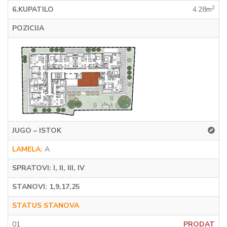
2
6.KUPATILO
4.28m
POZICIJA
JUGO – ISTOK
LAMELA:
A
SPRATOVI: I, II, III, IV
STANOVI: 1,9,17,25
STATUS STANOVA
01
PRODAT