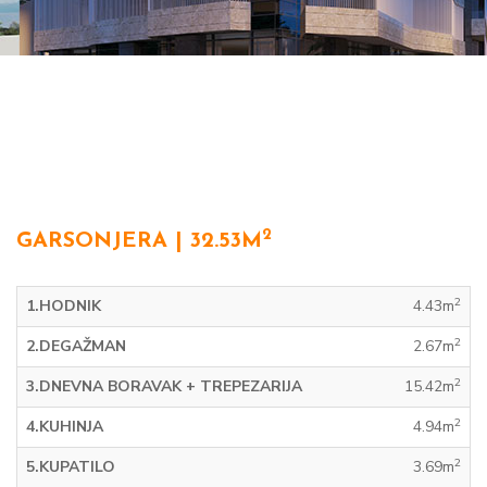
2
GARSONJERA | 32.53M
2
1.HODNIK
4.43m
2
2.DEGAŽMAN
2.67m
2
3.DNEVNA BORAVAK + TREPEZARIJA
15.42m
2
4.KUHINJA
4.94m
2
5.KUPATILO
3.69m