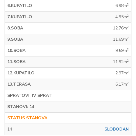
2
6.KUPATILO
6.98m
2
7.KUPATILO
4.95m
2
8.SOBA
12.76m
2
9.SOBA
11.69m
2
10.SOBA
9.59m
2
11.SOBA
11.92m
2
12.KUPATILO
2.97m
2
13.TERASA
6.17m
SPRATOVI: IV SPRAT
STANOVI: 14
STATUS STANOVA
14
SLOBODAN