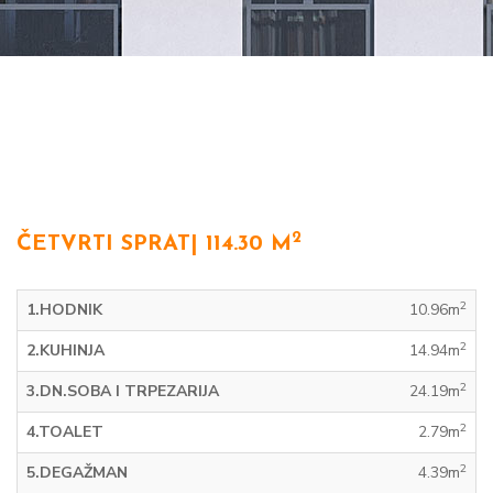
2
ČETVRTI SPRAT| 114.30 M
2
1.HODNIK
10.96m
2
2.KUHINJA
14.94m
2
3.DN.SOBA I TRPEZARIJA
24.19m
2
4.TOALET
2.79m
2
5.DEGAŽMAN
4.39m