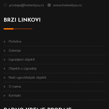
prodaja@home4you.rs
www.home4you.rs
BRZI LINKOVI
Početna
Galerija
Izgradjeni objekti
Objekti u izgradnji
Naši ugostiteljski objekti
O nama
Kontakt