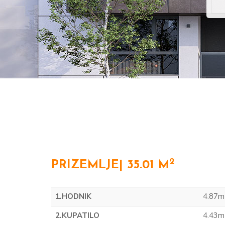
2
PRIZEMLJE| 35.01 M
1.HODNIK
4.87m
2.KUPATILO
4.43m