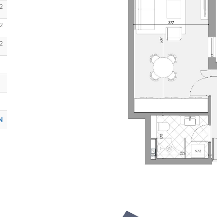
2
2
2
N