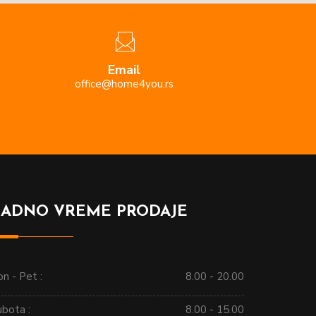
Email
office@home4you.rs
RADNO VREME PRODAJE
n - Pet :
8.00 - 20.00
ubota :
8.00 - 15.00