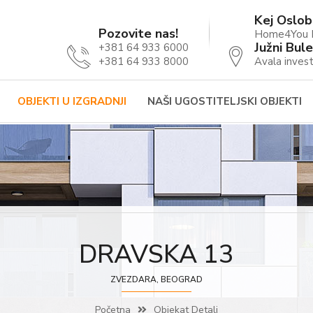
Kej Oslob
Pozovite nas!
Home4You B
Južni Bule
+381 64 933 6000
+381 64 933 8000
Avala invest
OBJEKTI U IZGRADNJI
NAŠI UGOSTITELJSKI OBJEKTI
DRAVSKA 13
ZVEZDARA, BEOGRAD
Početna
Objekat Detalj