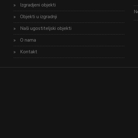
Izgradjeni objekti
Ne
Objekti u izgradnji
Naši ugostiteljski objekti
O nama
Kontakt