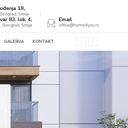
ođenja 19,
eograd, Srbija
var 83, lok. 4,
Email
, Beograd, Srbija
office@home4you.rs
GALERIJA
KONTAKT