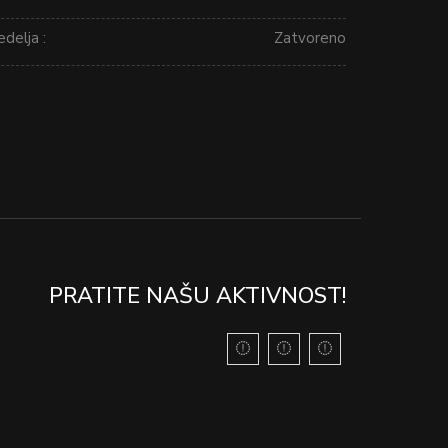
delja :
Zatvoreno
PRATITE NAŠU AKTIVNOST!