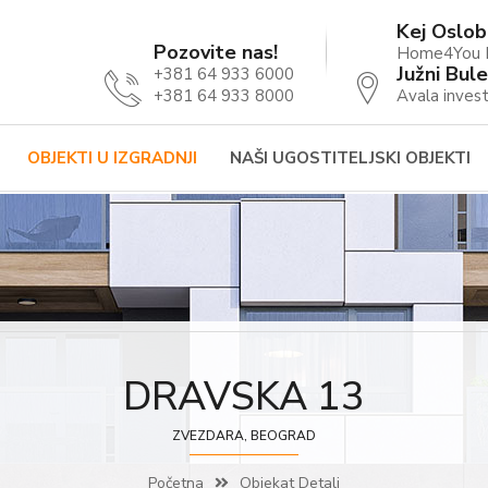
Kej Oslob
Pozovite nas!
Home4You B
Južni Bule
+381 64 933 6000
+381 64 933 8000
Avala invest
OBJEKTI U IZGRADNJI
NAŠI UGOSTITELJSKI OBJEKTI
DRAVSKA 13
ZVEZDARA, BEOGRAD
Početna
Objekat Detalj