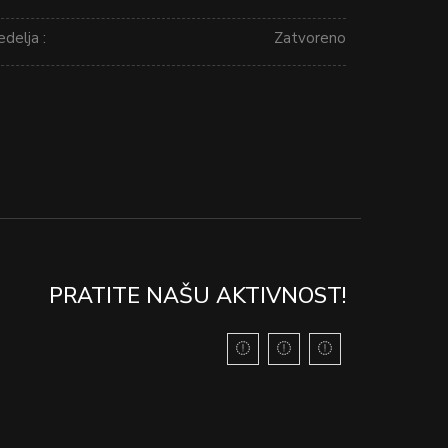
delja :
Zatvoreno
PRATITE NAŠU AKTIVNOST!