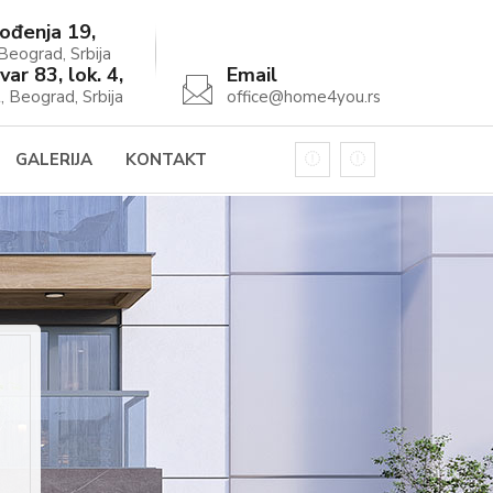
ođenja 19,
eograd, Srbija
var 83, lok. 4,
Email
, Beograd, Srbija
office@home4you.rs
GALERIJA
KONTAKT