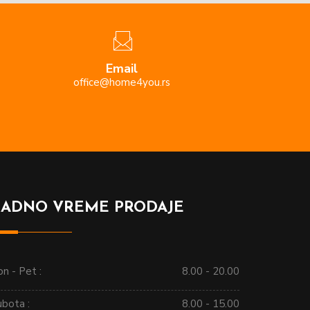
Email
office@home4you.rs
RADNO VREME PRODAJE
n - Pet :
8.00 - 20.00
ubota :
8.00 - 15.00