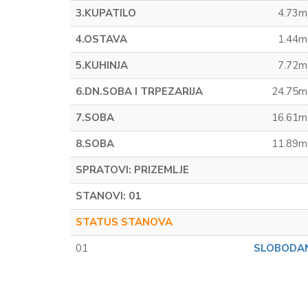
3.KUPATILO
4.73m
4.OSTAVA
1.44m
5.KUHINJA
7.72m
6.DN.SOBA I TRPEZARIJA
24.75m
7.SOBA
16.61m
8.SOBA
11.89m
SPRATOVI: PRIZEMLJE
STANOVI: 01
STATUS STANOVA
01
SLOBODA