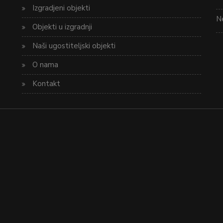
Izgradjeni objekti
Ne
Objekti u izgradnji
Naši ugostiteljski objekti
O nama
Kontakt