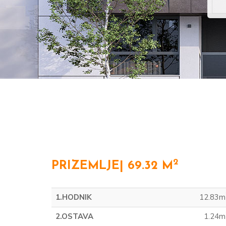
2
PRIZEMLJE| 69.32 M
1.HODNIK
12.83m
2.OSTAVA
1.24m